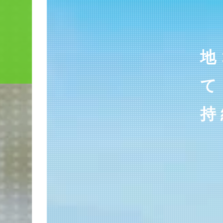
地
て
持