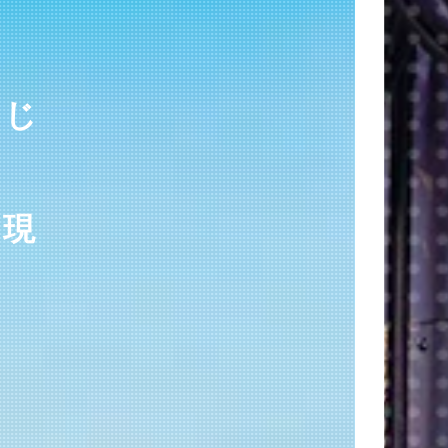
通じ
実現