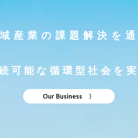
域産業の課題解決を
続可能な循環型社会を
〉
Our Business